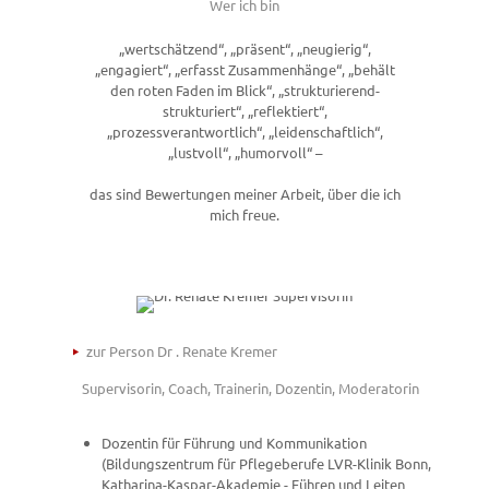
Wer ich bin
„wertschätzend“, „präsent“, „neugierig“,
„engagiert“, „erfasst Zusammenhänge“, „behält
den roten Faden im Blick“, „strukturierend-
strukturiert“, „reflektiert“,
„prozessverantwortlich“, „leidenschaftlich“,
„lustvoll“, „humorvoll“ –
das sind Bewertungen meiner Arbeit, über die ich
mich freue.
zur Person Dr . Renate Kremer
Supervisorin, Coach, Trainerin, Dozentin, Moderatorin
Dozentin für Führung und Kommunikation
(Bildungszentrum für Pflegeberufe LVR-Klinik Bonn,
Katharina-Kaspar-Akademie - Führen und Leiten