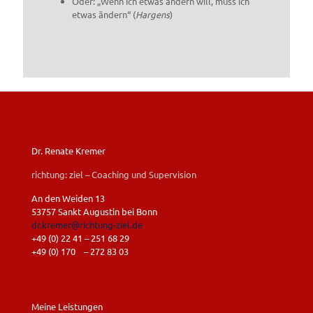
Oder: „Wenn ich etwas ändern will, muss ich
etwas ändern“ (
Hargens
)
Dr. Renate Kremer
richtung: ziel – Coaching und Supervision
An den Weiden 13
53757 Sankt Augustin bei Bonn
dr.kremer@richtung-ziel.de
+49 (0) 22 41 – 251 68 29
+49 (0) 170 – 272 83 03
Meine Leistungen