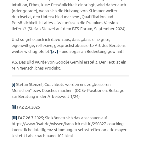
Intuition, Ethos, kurz: Persönlichkeit einbringt, wird daher auch
(oder gerade), wenn sich die Nutzung von KI immer weiter
durchsetzt, den Unterschied machen: „Qualifikation und
Persönlichkeit ist alles …Wir müssen die Premium-Version
liefern“! (Stefan Stenzel auf dem BTS-Forum, September 2024).
Und so gehe auch ich davon aus, dass „dass eine gute,
eigenwillige, reflexive, gesprächsfokussierte Art des Beratens
weiter wichtig bleibt“
[xv]
– und sogar an Bedeutung gewinnt!
P.S. Das Bild wurde von Google Gemini erstellt. Der Text ist ein
rein menschliches Produkt.
[i]
Stefan Stenzel, Coachbots werden uns zu „besseren
Menschen“ bzw. Coaches machen! (DGSv-Positionen. Beiträge
zur Beratung in der Arbeitswelt 1/24)
[ii]
FAZ 2.4.2025
[iii]
FAZ 26.7.2025; Sie können sich das anschauen auf
https://www.3sat.de/wissen/kann-ich-mit-ki/250827-coaching-
kuenstliche-intelligenz-stimmungen-selbstreflexion-eric-mayer-
testet-ki-als-coach-nano-102.html