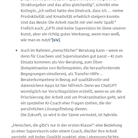
Strukturgeber und das alles gleichzeitig“, schreibt eine
Kollegin, „ich selbst hatte den Eindruck, dass ich … meine
Produktivität und Kreativität erheblich steigern konnte.
Und das Beste: Die Arbeit macht mir viel mehr Spaß!“
Freilich auch: „GPTs sind keine Supervision im Sinne unserer
Kunst, aber ein richtig gutes Werkzeug, wenn man weiß,
wie man es nutzt“
[xiv]
.
Auch im Rahmen „menschlicher“ Beratung kann – wenn es
denn für Coachees und Supervisanden gut passt – KI zum
Einsatz kommen: als-Vor-Beratung, zum Üben
(beispielsweise von Rollenspielen, die herausfordernde
Begegnungen simulieren), als Transfer-Hilfe…
Beraterkompetenz in Bezug auf qualitätvolle und
datensichere Apps ist hier hilfreich. Denn wo ChatGPT
womöglich nur Vorschlagslisten erstellt, wenn es um die
Priorisierung der Arbeit und um Prokrastination geht, wird
ein spezieller KI-Coach eher Fragen stellen, die der
persönlichen Lösungsfindung dienen.
Die Zukunft, so wird in der Szene vermutet, ist hybride.
„Menschen, die gibt’s nur in der ersten Klasse“: eine Beziehung
zu einer Supervisorin oder einem Coach, die/der ihre Arbeit
versteht, mit hoher Qualität punktet, eine Lebensgeschichte,