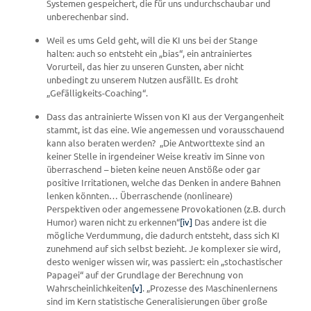
Systemen gespeichert, die für uns undurchschaubar und
unberechenbar sind.
Weil es ums Geld geht, will die KI uns bei der Stange
halten: auch so entsteht ein „bias“, ein antrainiertes
Vorurteil, das hier zu unseren Gunsten, aber nicht
unbedingt zu unserem Nutzen ausfällt. Es droht
„Gefälligkeits-Coaching“.
Dass das antrainierte Wissen von KI aus der Vergangenheit
stammt, ist das eine. Wie angemessen und vorausschauend
kann also beraten werden? „Die Antworttexte sind an
keiner Stelle in irgendeiner Weise kreativ im Sinne von
überraschend – bieten keine neuen Anstöße oder gar
positive Irritationen, welche das Denken in andere Bahnen
lenken könnten… Überraschende (nonlineare)
Perspektiven oder angemessene Provokationen (z.B. durch
Humor) waren nicht zu erkennen“
[iv]
Das andere ist die
mögliche Verdummung, die dadurch entsteht, dass sich KI
zunehmend auf sich selbst bezieht. Je komplexer sie wird,
desto weniger wissen wir, was passiert: ein „stochastischer
Papagei“ auf der Grundlage der Berechnung von
Wahrscheinlichkeiten
[v]
. „Prozesse des Maschinenlernens
sind im Kern statistische Generalisierungen über große