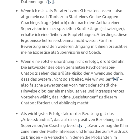
Datenmengen“
[vi]
.
Wenn ich mich als Beraterin von KI beraten lassen – also
allgemein nach Tools zum Start eines Online-Gruppen-
Coachings frage (einfach) oder nach dem Aufbau einer
Supervision in einer speziellen Konfliktlage (schwieriger),
erhalte ich eine Reihe von Empfehlungen. Allerdings: diese
Ergebnisse helfen erst einmal nicht weiter. Für ihre
Bewertung und den weiteren Umgang mit ihnen braucht es
meine Expertise als Supervisorin und Coach.
Wenn eine solche Einordnung nicht erfolgt, droht Gefahr.
Die Entwickler des oben genannten Psychotherapie-
Chatbots sehen das größte Risiko der Anwendung darin,
dass das System „nicht so arbeitet, wie wir wollen“
[vii]
–
also falsche Bewertungen vornimmt oder schädliche
Hinweise gibt, gar ein manipulatives und intransparentes
Vorgehen wählt, das intime „Beziehungen“ zu diesem
Chatbot fördert und abhängig macht.
Als wichtigster Erfolgsfaktor der Beratung gilt das
„Arbeitsbündnis“, das auf einer positiven Beziehung in der
Supervision/im Coaching beruht
[viii]
. Zwar vermag die KI in
zunehmenden Maße Interesse und Empathie zum Ausdruck
zu bringen – in Versuchen, in denen die Probanden im