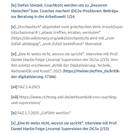
[iv]
Stefan Stenzel, Coachbots werden uns zu „besseren
Menschen“ bzw. Coaches machen! (DGSv-Positionen. Beiträge
zur Beratung in der Arbeitswelt 1/24
[v]
„Stochastisch“ abgeleitet vom griechischen Verb στοχάζομαι
(stochazomai☆) „etwas treffen, erraten, vermuten“
(https://de.wiktionary.org/wiki/stochastisch) wird mit „vom
Zufall abhängig“, „vom Zufall beeinflusst“ übersetzt
[vi]
„Eine KI weiss nicht, wovon sie spricht“. Interview mit Prof.
Daniel Martin Feige (Journal Supervision der DGSv 2/25). Von
ihm zuletzt erschienen: „Kritik der Digitalisierung. Technik,
Rationalität und Kunst“, 2025 (
https://meiner.de/fmv_de/kritik-
der-digitalisierung-17366
)
[vii]
FAZ 2.4.2025
[viii]
https://www.richtung-ziel.de/wirksamkeit-von-coaching-
und-supervision/
[ix]
FAZ 2.7.2025 „Gefühlt wertlos“
[x]
„Eine KI weiss nicht, wovon sie spricht“. Interview mit Prof.
Daniel Martin Feige (Journal Supervision der DGSv 2/25)