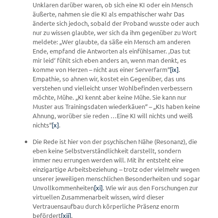
Unklaren darüber waren, ob sich eine KI oder ein Mensch
äußerte, nahmen sie die KI als empathischer wahr Das
änderte sich jedoch, sobald der Proband wusste oder auch
nur zu wissen glaubte, wer sich da ihm gegenüber zu Wort
meldete: „Wer glaubte, da säße ein Mensch am anderen
Ende, empfand die Antworten als einfühlsamer. ‚Das tut
mir leid‘ fühlt sich eben anders an, wenn man denkt, es
komme von Herzen – nicht aus einer Serverfarm“
[ix]
.
Empathie, so ahnen wir, kostet ein Gegenüber, das uns
verstehen und vielleicht unser Wohlbefinden verbessern
möchte, Mühe. „KI kennt aber keine Mühe. Sie kann nur
Muster aus Trainingsdaten wiederkäuen“ – „KIs haben keine
Ahnung, worüber sie reden …Eine KI will nichts und weiß
nichts“
[x]
.
Die Rede ist hier von der psychischen Nähe (Resonanz), die
eben keine Selbstverständlichkeit darstellt, sondern
immer neu errungen werden will. Mit ihr entsteht eine
einzigartige Arbeitsbeziehung – trotz oder vielmehr wegen
unserer jeweiligen menschlichen Besonderheiten und sogar
Unvollkommenheiten
[xi]
. Wie wir aus den Forschungen zur
virtuellen Zusammenarbeit wissen, wird dieser
Vertrauensaufbau durch körperliche Präsenz enorm
befördert
[xii]
.