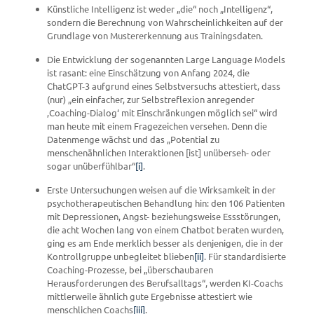
Künstliche Intelligenz ist weder „die“ noch „Intelligenz“,
sondern die Berechnung von Wahrscheinlichkeiten auf der
Grundlage von Mustererkennung aus Trainingsdaten.
Die Entwicklung der sogenannten Large Language Models
ist rasant: eine Einschätzung von Anfang 2024, die
ChatGPT-3 aufgrund eines Selbstversuchs attestiert, dass
(nur) „ein einfacher, zur Selbstreflexion anregender
‚Coaching-Dialog‘ mit Einschränkungen möglich sei“ wird
man heute mit einem Fragezeichen versehen. Denn die
Datenmenge wächst und das „Potential zu
menschenähnlichen Interaktionen [ist] unüberseh- oder
sogar unüberfühlbar“
[i]
.
Erste Untersuchungen weisen auf die Wirksamkeit in der
psychotherapeutischen Behandlung hin: den 106 Patienten
mit Depressionen, Angst- beziehungsweise Essstörungen,
die acht Wochen lang von einem Chatbot beraten wurden,
ging es am Ende merklich besser als denjenigen, die in der
Kontrollgruppe unbegleitet blieben
[ii]
. Für standardisierte
Coaching-Prozesse, bei „überschaubaren
Herausforderungen des Berufsalltags“, werden KI-Coachs
mittlerweile ähnlich gute Ergebnisse attestiert wie
menschlichen Coachs
[iii]
.