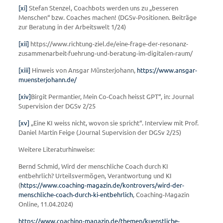
[xi]
Stefan Stenzel, Coachbots werden uns zu „besseren
Menschen“ bzw. Coaches machen! (DGSv-Positionen. Beiträge
zur Beratung in der Arbeitswelt 1/24)
[xii]
https://www.richtung-ziel.de/eine-frage-der-resonanz-
zusammenarbeit-fuehrung-und-beratung-im-digitalen-raum/
[xiii]
Hinweis von Ansgar Münsterjohann,
https://www.ansgar-
muensterjohann.de/
[xiv]
Birgit Permantier, Mein Co-Coach heisst GPT“, in: Journal
Supervision der DGSv 2/25
[xv]
„Eine KI weiss nicht, wovon sie spricht“. Interview mit Prof.
Daniel Martin Feige (Journal Supervision der DGSv 2/25)
Weitere Literaturhinweise:
Bernd Schmid, Wird der menschliche Coach durch KI
entbehrlich? Urteilsvermögen, Verantwortung und KI
(
https://www.coaching-magazin.de/kontrovers/wird-der-
menschliche-coach-durch-ki-entbehrlich
, Coaching-Magazin
Online, 11.04.2024)
https://www.coaching-magazin.de/themen/kuenstliche-