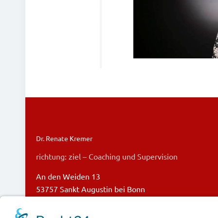
Dr. Renate Kremer
richtung: ziel – Coaching und Supervision
An den Weiden 13
53757 Sankt Augustin bei Bonn
dr.kremer@richtung-ziel.de
+49 (0) 22 41 – 251 68 29