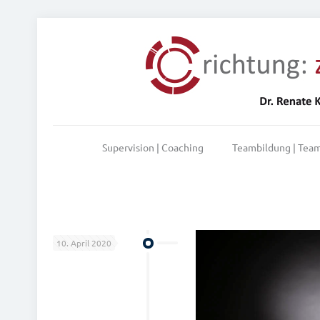
Supervision | Coaching
Teambildung | Tea
10. April 2020